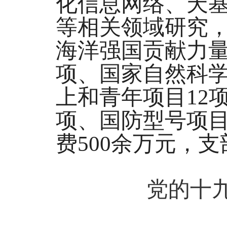
化信息网络、天
等相关领域研究
海洋强国贡献力量
项、国家自然科学
上和青年项目12
项、国防型号项目
费500余万元，
党的十