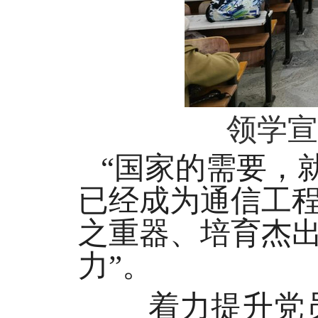
领学宣
“国家的需要，
已经成为通信工
之重器、培育杰出
力”。
着力提升党