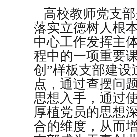
高校教师党支部
落实立德树人根
中心工作发挥主
程中的一项重要课
创”样板支部建设
点，通过查摆问
思想入手，通过
厚植党员的思想
合的维度，从而