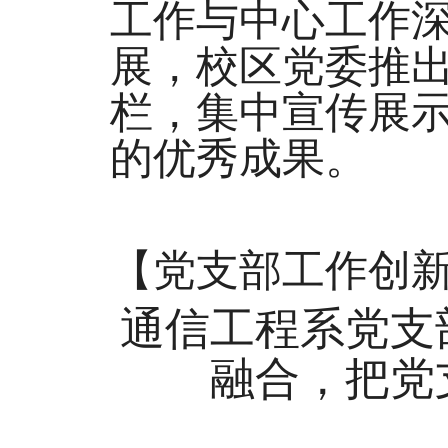
工作与中心工作
展
，
校区党委
推
栏
，
集中宣传展
的优秀成果。
【党支部工作创
通信工程系党支
融合，把党