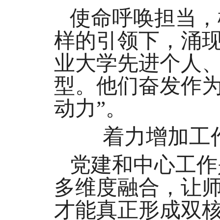
使命呼唤担当，
样的引领下，涌
业大学先进个人、
型。他们奋发作为
动力”。
着力增加工
党建和中心工作
多维度融合，让
才能真正形成双