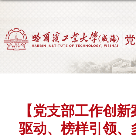
首页
部门概况
工作动态
【党支部工作创新
驱动、榜样引领、